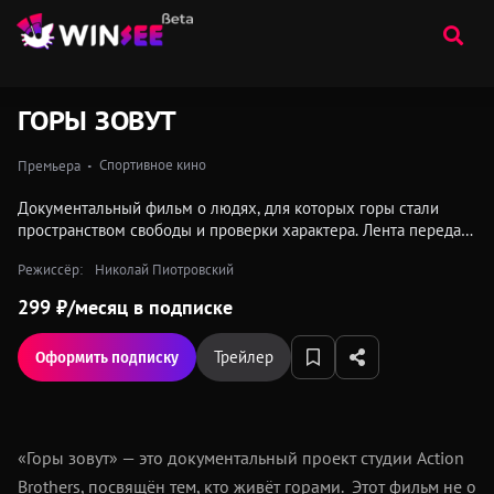
ГОРЫ ЗОВУТ
Спортивное кино
Премьера
Документальный фильм о людях, для которых горы стали
пространством свободы и проверки характера. Лента передаёт
атмосферу экстремальной тусовки, юмор команды и
Режиссёр:
Николай Пиотровский
напряжение моментов, когда цена ошибки слишком высока.
299 ₽⁠/⁠месяц в подписке
Трейлер
Оформить подписку
«Горы зовут» — это документальный проект студии Action
Brothers, посвящён тем, кто живёт горами. Этот фильм не о