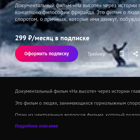
Документальный фильм «На высоте» через истории г
концепцию философии фрирайда. Это фильм о люд
споротом, о причинах, которые ими движут, побужда
нетерпением каждую зиму. Один из центральных во
разбирается – как горы и фрирайд меняют жизнь чел
299 ₽⁠/⁠месяц в подписке
горы поменяли […]
Оформить подписку
Трейлер
Документальный фильм «На высоте» через истории гл
Это фильм о людях, занимающихся горнолыжным спорот
Один из центральных вопросов фильма, который подроб
жизнь, какие эмоции они получают и почему горнолыжны
Подробное описание