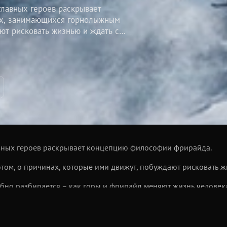
лавных героев раскрывает
ях, занимающихся горнолыжным
ют рисковать жизнью и ждать с
просов фильма, который подробно
овека? Главные герои расскажут, как
авных героев раскрывает концепцию философии фрирайда.
ом, о причинах, которые ими движут, побуждают рисковать ж
но разбирается – как горы и фрирайд меняют жизнь человека
й спорт – это лучшее сочетание спорта, путешествий и отдых